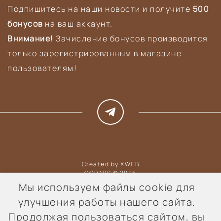
Подпишитесь на наши новости и получите
500
бонусов
на ваш аккаунт.
Внимание!
Зачисление бонусов производится
только зарегистрированным в магазине
пользователям!
Created by
XWEB
CORARS © 2026
Мы используем файлы cookie для
Политика конфиденциальности
улучшения работы нашего сайта.
Согласие на обработку персональных данных
Продолжая пользоваться сайтом, вы
Согласие на получение рекламной рассылки